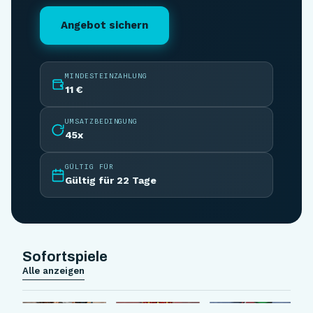
Angebot sichern
MINDESTEINZAHLUNG
11 €
UMSATZBEDINGUNG
45x
GÜLTIG FÜR
Gültig für 22 Tage
Sofortspiele
Alle anzeigen
Deadwood
Shining Crown
Vintage