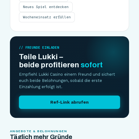
Neues Spiel entdecken
Wocheneinsatz erfüllen
FREUNDE EINLADEN
Teile Lukki –
beide profitieren
sofort
Empfiehl Lukki Casino einem Freund und sichert
euch beide Belohnungen, sobald die erste
Einzahlung erfolgt ist.
Ref-Link abrufen
ANGEBOTE & BELOHNUNGEN
Täglich mehr Gründe