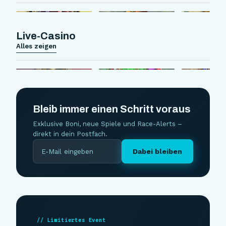
97,7% RTP
98,8% RTP
99,5% RTP
Live-Casino
Da Vinci Diamonds
Pyramid Qu
Alles zeigen
Dual Play
40 Burning Hot
Immortalit
Noch 28 Plätze
24 freie Plätze
27 Plätze frei
LIVE
LIVE
LIVE
Bleib immer einen Schritt voraus
Exklusive Boni, neue Spiele und Race-Alerts –
direkt in dein Postfach.
Dabei bleiben
E-Mail eingeben
Limitiertes Event