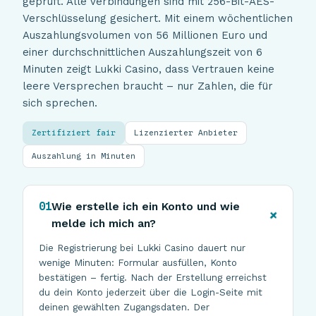
geprüft. Alle Verbindungen sind mit 256-Bit-AES-
Verschlüsselung gesichert. Mit einem wöchentlichen
Auszahlungsvolumen von 56 Millionen Euro und
einer durchschnittlichen Auszahlungszeit von 6
Minuten zeigt Lukki Casino, dass Vertrauen keine
leere Versprechen braucht – nur Zahlen, die für
sich sprechen.
Zertifiziert fair
Lizenzierter Anbieter
Auszahlung in Minuten
01
Wie erstelle ich ein Konto und wie
+
melde ich mich an?
Die Registrierung bei Lukki Casino dauert nur
wenige Minuten: Formular ausfüllen, Konto
bestätigen – fertig. Nach der Erstellung erreichst
du dein Konto jederzeit über die Login-Seite mit
deinen gewählten Zugangsdaten. Der