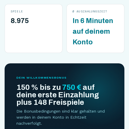
SPIELE
Ø AUSZAHLUNGSZEIT
8.975
In 6 Minuten
auf deinem
Konto
DEIN WILLKOMMENSBONUS
150 % bis zu
750 €
auf
deine erste Einzahlung
plus 148 Freispiele
Die Bonusbedingungen sind klar gehalten und
werden in deinem Konto in Echtzeit
nachverfolgt.