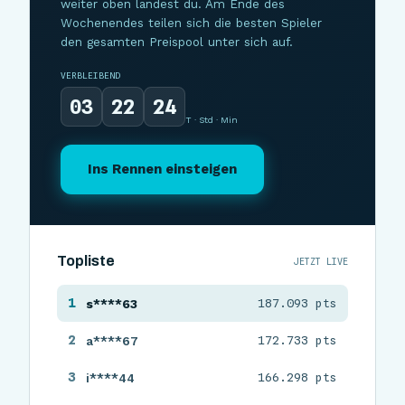
weiter oben landest du. Am Ende des
Wochenendes teilen sich die besten Spieler
den gesamten Preispool unter sich auf.
VERBLEIBEND
03
22
24
T · Std · Min
Ins Rennen einsteigen
Topliste
JETZT LIVE
1
s****63
187.093 pts
2
a****67
172.733 pts
3
i****44
166.298 pts